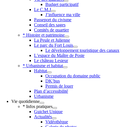
Budget participatif
Le C.M.J
J’influence ma ville
Passeport du civisme
Conseil des sages
Comités de quartier
* Histoire et patrimoine
La Peule et Julienne
Le parc du Fort Louis
Le développement touristique des canaux
L’espace du Maître de Poste
Le château Lesieur
* Urbanisme et habitat
Habitat
Occupation du domaine public
DK’bus
Permis de louer
Plan d’accessibilité
Urbanisme
Vie quotidienne
* Infos pratiques
Guichet Unique
Actualités
Vidéothèque
Galerie de photos