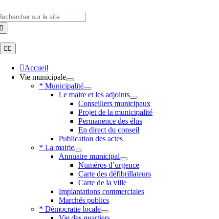
Skip
to
hercher
content
Toggle
Navigation
Accueil
Vie municipale
* Municipalité
Le maire et les adjoints
Conseillers municipaux
Projet de la municipalité
Permanence des élus
En direct du conseil
Publication des actes
* La mairie
Annuaire municipal
Numéros d’urgence
Carte des défibrillateurs
Carte de la ville
Implantations commerciales
Marchés publics
* Démocratie locale
Vie des quartiers