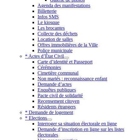
Agenda des manifestations
Billetterie
Infos SMS
Le kiosque
Les brocantes
Collecte des déchets
Location de salles
Offres immobilières de la Ville
Police municipale
* Actes d’État Civil
Carte d’identité et Passeport
Cérémonies
Cimetière communal
Non mariés : reconnaissance enfant
Demande d’actes
Enquêtes publiques
Pacte civil de solidarité
Recensement citoyen
Résidents étrangers
* Demande de logement
* Elections
Interroger sa situation électorale en ligne
Demande d’inscription en ligne sur les listes
électorales