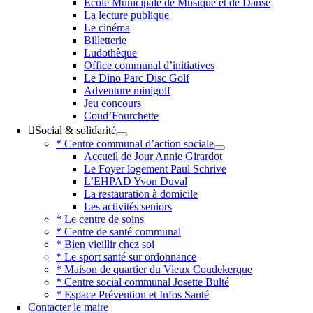
Ecole Municipale de Musique et de Danse
La lecture publique
Le cinéma
Billetterie
Ludothèque
Office communal d’initiatives
Le Dino Parc Disc Golf
Adventure minigolf
Jeu concours
Coud’Fourchette
Social & solidarité
* Centre communal d’action sociale
Accueil de Jour Annie Girardot
Le Foyer logement Paul Schrive
L’EHPAD Yvon Duval
La restauration à domicile
Les activités seniors
* Le centre de soins
* Centre de santé communal
* Bien vieillir chez soi
* Le sport santé sur ordonnance
* Maison de quartier du Vieux Coudekerque
* Centre social communal Josette Bulté
* Espace Prévention et Infos Santé
Contacter le maire