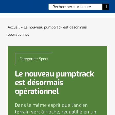
Skip
Chercher
Togg
to
:
Navi
content
Accueil
Accueil
»
Le nouveau pumptrack est désormais
opérationnel
Vie municipale
Vie quotidienne
Categories:
Sport
Enfance, jeunesse & sports
Le nouveau pumptrack
Culture et loisirs
est désormais
opérationnel
Social & solidarité
Dans le même esprit que l’ancien
Contacter le maire
terrain vert à Hoche, requalifié en un