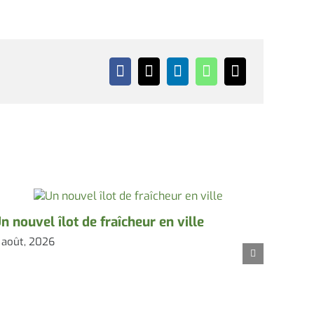
n nouvel îlot de fraîcheur en ville
 août, 2026
Coude
de l’
fraîc
3 août,