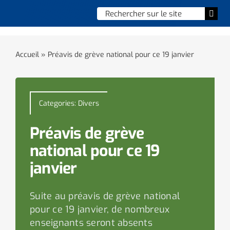
Skip
Chercher
Togg
to
:
Navi
content
Accueil
Accueil
»
Préavis de grève national pour ce 19 janvier
Vie municipale
Vie quotidienne
Categories:
Divers
Enfance, jeunesse & sports
Préavis de grève
national pour ce 19
Culture et loisirs
janvier
Social & solidarité
Suite au préavis de grève national
pour ce 19 janvier, de nombreux
Contacter le maire
enseignants seront absents