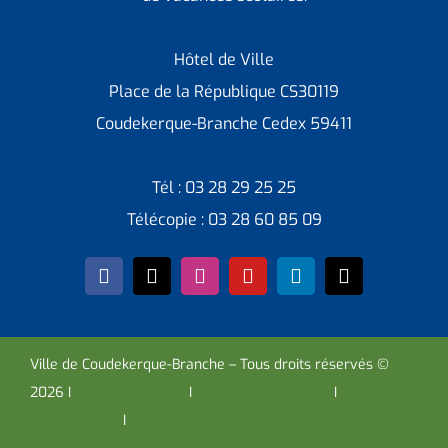
Hôtel de Ville
Place de la République CS30119
Coudekerque-Branche Cedex 59411
Tél : 03 28 29 25 25
Télécopie : 03 28 60 85 09
Ville de Coudekerque-Branche – Tous droits réservés ©
2026 I
Mentions légales
I
Protection vie privée
I
Déclaration
d’accessibilité
I
Contacter administrateur