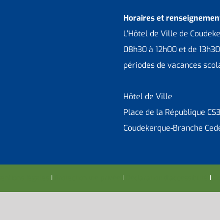
Horaires et renseignement
L’Hôtel de Ville de Coudek
08h30 à 12h00 et de 13h30
périodes de vacances scola
Hôtel de Ville
Place de la République CS
Coudekerque-Branche Ced
entions légales
I
Protection vie privée
I
Déclaration d’accessibilité
I
Co