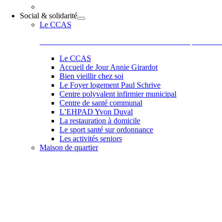
Social & solidarité
Le CCAS
Le Centre Communal d’Action Sociale situé 44 place de la
Le CCAS
Accueil de Jour Annie Girardot
Bien vieillir chez soi
Le Foyer logement Paul Schrive
Centre polyvalent infirmier municipal
Centre de santé communal
L’EHPAD Yvon Duval
La restauration à domicile
Le sport santé sur ordonnance
Les activités seniors
Maison de quartier
Belle et accueillante, la maison de quartier saura vous sédu
les activités comme des ateliers informatiques, les ateliers 
de Paul, Scrapbooking, langue des signes qu’elle vous pr
et la bonne humeur de son équipe et de ses adhérents.