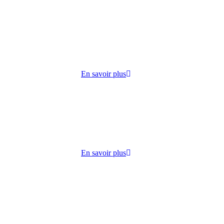
cueille
 lundi
ie,
En savoir plus
dico-
s
lisation
En savoir plus