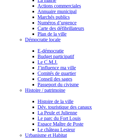
La mairie
Actions commerciales
Annuaire municipal
Marchés publics
Numéros d’urgence
Carte des défibrillateurs
Plan de la ville
Démocratie locale
E-démocratie
Budget participatif
Le C.M.J.
J’influence ma ville
Comités de quartier
Conseil des sages
Passeport du civisme
Histoire / patrimoine
Histoire de la ville
Dév. touristique des canaux
La Peule et Julienne
Le parc du Fort Louis
Espace Maître de Poste
Le château Lesieur
Urbanisme et Habitat