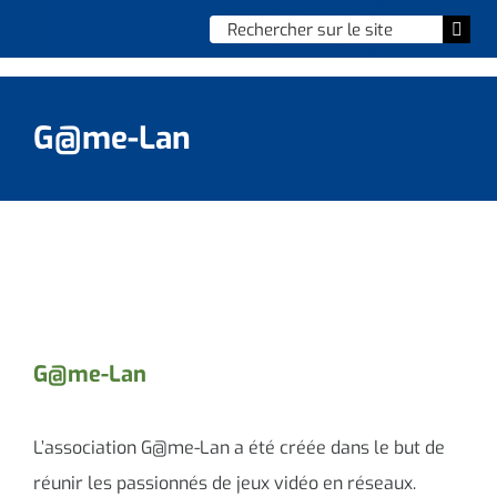
Skip
Chercher
Togg
to
:
Navi
content
Accueil
G@me-Lan
Vie municipale
Vie quotidienne
Enfance, jeunesse & sports
Culture et loisirs
G@me-Lan
Social & solidarité
L’association G@me-Lan a été créée dans le but de
Contacter le maire
réunir les passionnés de jeux vidéo en réseaux.