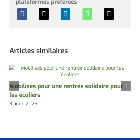
plateformes préférées
Articles similaires
Mobilisés pour une rentrée solidaire pour
D
les écoliers
l
3 août, 2026
3