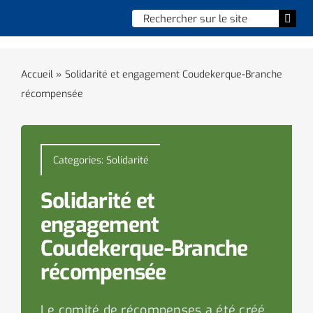
Skip
Chercher
Togg
to
:
Navi
content
Accueil
Accueil
»
Solidarité et engagement Coudekerque-Branche
récompensée
Vie municipale
Vie quotidienne
Categories:
Solidarité
Enfance, jeunesse & sports
Solidarité et
Culture et loisirs
engagement
Coudekerque-Branche
Social & solidarité
récompensée
Contacter le maire
Le comité de récompenses a été créé