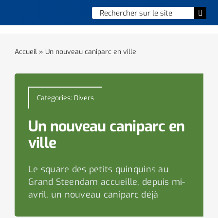
Skip
Chercher
Togg
to
:
Navi
content
Accueil
Accueil
»
Un nouveau caniparc en ville
Vie municipale
Vie quotidienne
Categories:
Divers
Enfance, jeunesse & sports
Un nouveau caniparc en
ville
Culture et loisirs
Le square des petits quinquins au
Social & solidarité
Grand Steendam accueille, depuis mi-
avril, un nouveau caniparc déjà
Contacter le maire