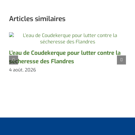
Articles similaires
L’eau de Coudekerque pour lutter contre la
P
sécheresse des Flandres
d
4 août, 2026
3