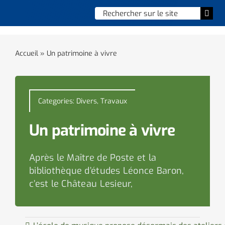
Skip
Chercher
Togg
to
:
Navi
content
Accueil
Accueil
»
Un patrimoine à vivre
Vie municipale
Vie quotidienne
Categories:
Divers
,
Travaux
Enfance, jeunesse & sports
Un patrimoine à vivre
Culture et loisirs
Après le Maître de Poste et la
bibliothèque d’études Léonce Baron,
Social & solidarité
c’est le Château Lesieur,
Contacter le maire