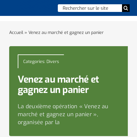
Skip
Chercher
Togg
to
:
Navi
content
Accueil
Accueil
»
Venez au marché et gagnez un panier
Vie municipale
Vie quotidienne
Categories:
Divers
Enfance, jeunesse & sports
Venez au marché et
gagnez un panier
Culture et loisirs
La deuxième opération « Venez au
Social & solidarité
marché et gagnez un panier »,
organisée par la
Contacter le maire