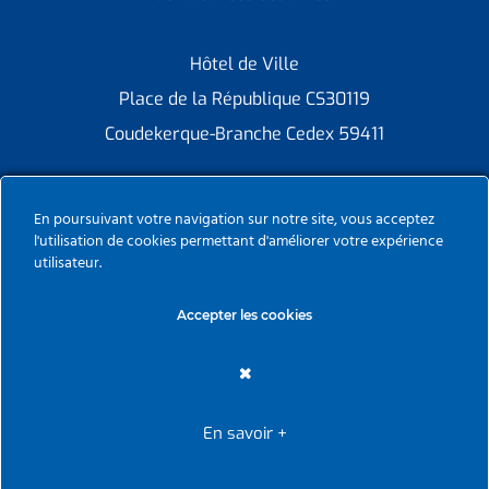
Hôtel de Ville
Place de la République CS30119
Coudekerque-Branche Cedex 59411
Tél : 03 28 29 25 25
En poursuivant votre navigation sur notre site, vous acceptez
Télécopie : 03 28 60 85 09
l'utilisation de cookies permettant d'améliorer votre expérience
utilisateur.
Accepter les cookies
Ville de Coudekerque-Branche – Tous droits réservés ©
2026 I
Mentions légales
I
Protection vie privée
I
Déclaration
En savoir +
d’accessibilité
I
Contacter administrateur