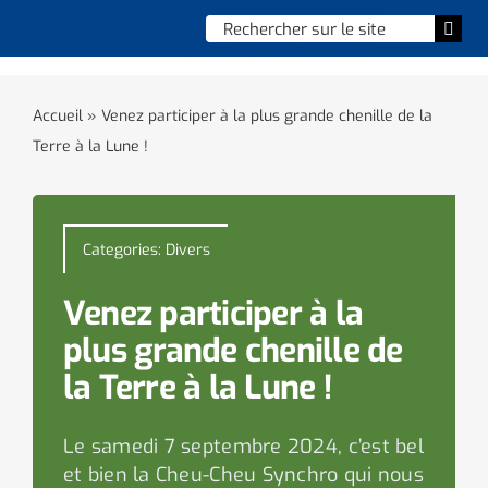
Skip
Chercher
Togg
to
:
Navi
content
Accueil
Accueil
»
Venez participer à la plus grande chenille de la
Terre à la Lune !
Vie municipale
Vie quotidienne
Categories:
Divers
Enfance, jeunesse & sports
Venez participer à la
Culture et loisirs
plus grande chenille de
la Terre à la Lune !
Social & solidarité
Le samedi 7 septembre 2024, c’est bel
Contacter le maire
et bien la Cheu-Cheu Synchro qui nous