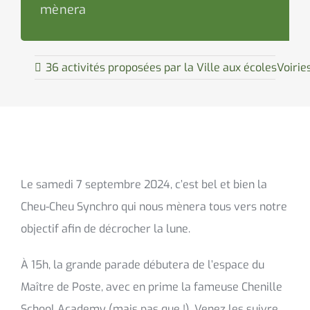
mènera
36 activités proposées par la Ville aux écoles
Voirie
Le samedi 7 septembre 2024, c’est bel et bien la
Cheu-Cheu Synchro qui nous mènera tous vers notre
objectif afin de décrocher la lune.
À 15h, la grande parade débutera de l’espace du
Maître de Poste, avec en prime la fameuse Chenille
School Academy (mais pas que !). Venez les suivre,