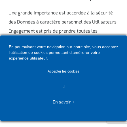
Une grande importance est accordée à la sécurité
des Données à caractère personnel des Utilisateurs.
Engagement est pris de prendre toutes les
précautions nécessaires et à mettre en œuvre les
En poursuivant votre navigation sur notre site, vous acceptez
mesures techniques et organisationnelles
l'utilisation de cookies permettant d'améliorer votre
appropriées pour garantir en permanence un niveau
expérience utilisateur.
de sécurité approprié et protéger les Données à
Accepter les cookies
caractère personnel des Utilisateurs contre toute
modification, destruction et contre tout accès non
autorisés.
En savoir +
8.6. Droits des Utilisateurs sur leurs Données à
caractère personnel