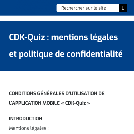
Skip
Chercher
Togg
to
:
Navi
content
Accueil
CDK-Quiz : mentions légales
Vie municipale
et politique de confidentialité
Vie quotidienne
Enfance, jeunesse & sports
Culture et loisirs
CONDITIONS GÉNÉRALES D’UTILISATION DE
L’APPLICATION MOBILE « CDK-Quiz »
Social & solidarité
INTRODUCTION
Contacter le maire
Mentions légales :