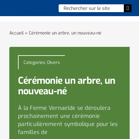
Skip
Chercher
Togg
to
:
Navi
content
Accueil
Accueil
»
Cérémonie un arbre, un nouveau-né
Vie municipale
Vie quotidienne
Categories:
Divers
Enfance, jeunesse & sports
Cérémonie un arbre, un
nouveau-né
Culture et loisirs
À la Ferme Vernaelde se déroulera
Social & solidarité
prochainement une cérémonie
particulièrement symbolique pour les
Contacter le maire
familles de