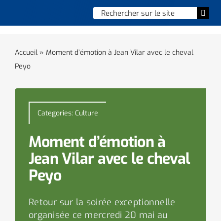
Skip
Chercher
Togg
to
:
Navi
content
Accueil
Accueil
»
Moment d’émotion à Jean Vilar avec le cheval
Peyo
Vie municipale
Vie quotidienne
Categories:
Culture
Enfance, jeunesse & sports
Moment d’émotion à
Culture et loisirs
Jean Vilar avec le cheval
Peyo
Social & solidarité
Retour sur la soirée exceptionnelle
Contacter le maire
organisée ce mercredi 20 mai au