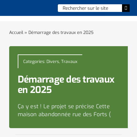
Skip
Chercher
Togg
to
:
Navi
content
Accueil
Accueil
»
Démarrage des travaux en 2025
Vie municipale
Vie quotidienne
Categories:
Divers
,
Travaux
Enfance, jeunesse & sports
Démarrage des travaux
en 2025
Culture et loisirs
Ça y est ! Le projet se précise Cette
Social & solidarité
maison abandonnée rue des Forts (
Contacter le maire