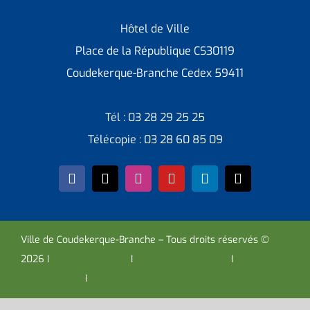
Hôtel de Ville
Place de la République CS30119
Coudekerque-Branche Cedex 59411
Tél : 03 28 29 25 25
Télécopie : 03 28 60 85 09
Ville de Coudekerque-Branche – Tous droits réservés ©
2026 I
Mentions légales
I
Protection vie privée
I
Déclaration
d’accessibilité
I
Contacter administrateur