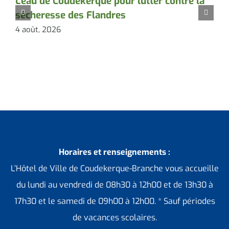
L’eau de Coudekerque pour lutter contre la
I
sécheresse des Flandres
4 août, 2026
3
Horaires et renseignements :
L’Hôtel de Ville de Coudekerque-Branche vous accueille
du lundi au vendredi de 08h30 à 12h00 et de 13h30 à
17h30 et le samedi de 09h00 à 12h00. * Sauf périodes
de vacances scolaires.