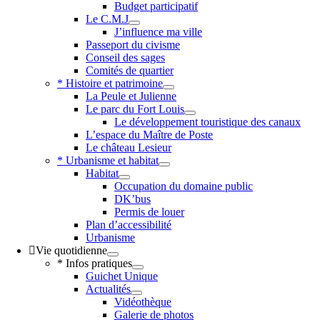
Budget participatif
Le C.M.J
J’influence ma ville
Passeport du civisme
Conseil des sages
Comités de quartier
* Histoire et patrimoine
La Peule et Julienne
Le parc du Fort Louis
Le développement touristique des canaux
L’espace du Maître de Poste
Le château Lesieur
* Urbanisme et habitat
Habitat
Occupation du domaine public
DK’bus
Permis de louer
Plan d’accessibilité
Urbanisme
Vie quotidienne
* Infos pratiques
Guichet Unique
Actualités
Vidéothèque
Galerie de photos