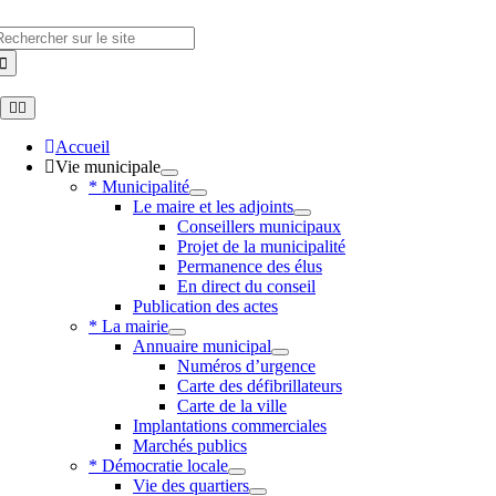
Skip
to
hercher
content
Toggle
Navigation
Accueil
Vie municipale
* Municipalité
Le maire et les adjoints
Conseillers municipaux
Projet de la municipalité
Permanence des élus
En direct du conseil
Publication des actes
* La mairie
Annuaire municipal
Numéros d’urgence
Carte des défibrillateurs
Carte de la ville
Implantations commerciales
Marchés publics
* Démocratie locale
Vie des quartiers