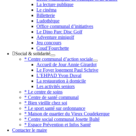
La lecture publique
Le cinéma
Billetterie
Ludothèque
Office communal d’initiatives
Le Dino Parc Disc Golf
Adventure minigolf
Jeu concours
Coud’Fourchette
Social & solidarité
* Centre communal d’action sociale
Accueil de Jour Annie Girardot
Le Foyer logement Paul Schrive
L’EHPAD Yvon Duval
La restauration à domicile
Les activités seniors
* Le centre de soins
* Centre de santé communal
* Bien vieillir chez soi
* Le sport santé sur ordonnance
* Maison de quartier du Vieux Coudekerque
* Centre social communal Josette Bulté
* Espace Prévention et Infos Santé
Contacter le maire