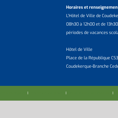
Horaires et renseignement
L’Hôtel de Ville de Coudek
08h30 à 12h00 et de 13h30
périodes de vacances scola
Hôtel de Ville
Place de la République CS
Coudekerque-Branche Ced
entions légales
I
Protection vie privée
I
Déclaration d’accessibilité
I
Co