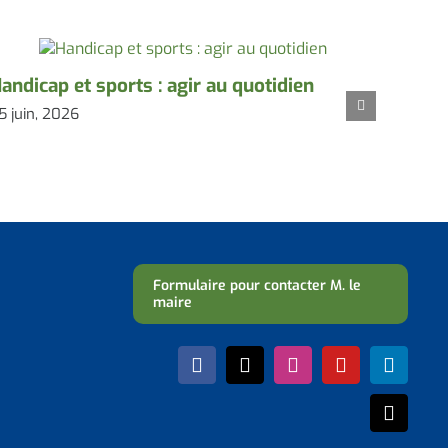
andicap et sports : agir au quotidien
Solid
5 juin, 2026
Branc
24 juin
Formulaire pour contacter M. le
maire