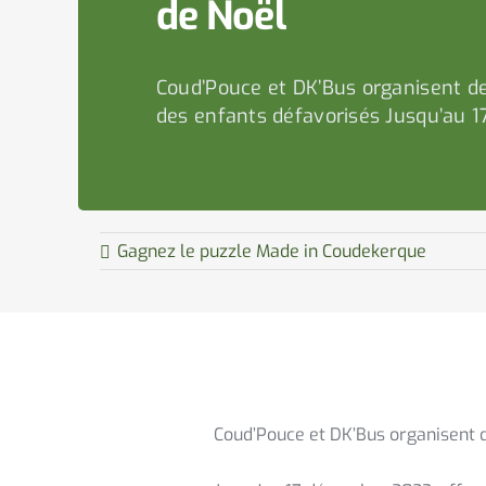
de Noël
Coud’Pouce et DK’Bus organisent de
des enfants défavorisés Jusqu’au 1
Gagnez le puzzle Made in Coudekerque
Coud’Pouce et DK’Bus organisent d