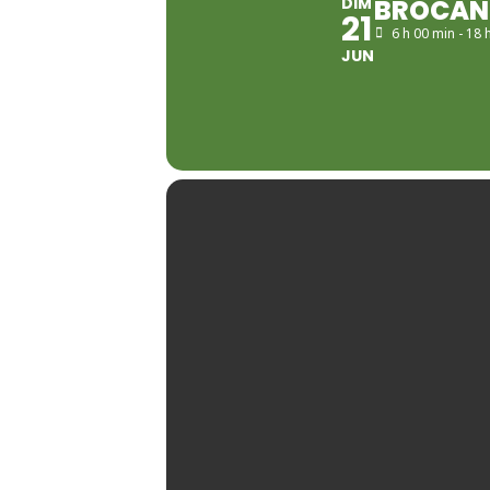
DIM
BROCANT
21
6 h 00 min - 18 
JUN