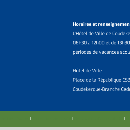
Horaires et renseignement
L’Hôtel de Ville de Coudek
08h30 à 12h00 et de 13h30
périodes de vacances scola
Hôtel de Ville
Place de la République CS
Coudekerque-Branche Ced
entions légales
I
Protection vie privée
I
Déclaration d’accessibilité
I
Co