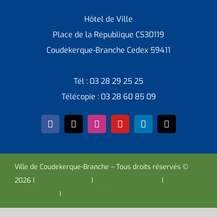
Hôtel de Ville
Place de la République CS30119
Coudekerque-Branche Cedex 59411
Tél : 03 28 29 25 25
Télécopie : 03 28 60 85 09
Ville de Coudekerque-Branche – Tous droits réservés ©
2026 I
Mentions légales
I
Protection vie privée
I
Déclaration
d’accessibilité
I
Contacter administrateur