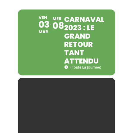
Contacter le maire
VEN
CARNAVAL
MER
03
08
2023 : LE
MAR
GRAND
RETOUR
TANT
ATTENDU
(Toute La Journée)