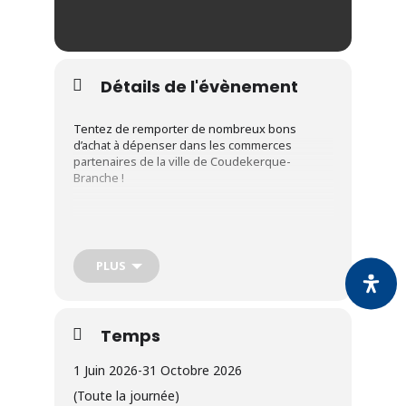
Détails de l'évènement
Tentez de remporter de nombreux bons
d’achat à dépenser dans les commerces
partenaires de la ville de Coudekerque-
Branche !
Trois catégories pour participer :
PLUS
La plus belle photo (en ville)
Vue insolite en ville (en ville)
Temps
1 Juin 2026
-
31 Octobre 2026
Votre Coud’cœur en vacances (avec le
(Toute la journée)
magazine municipal en main en vacances)