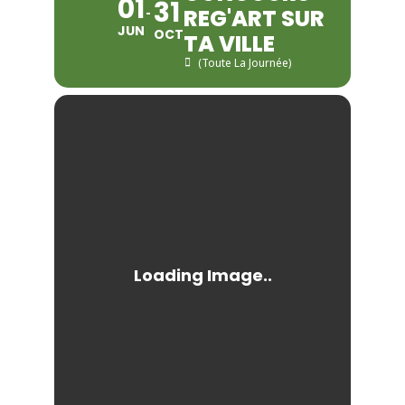
01
31
REG'ART SUR
JUN
OCT
TA VILLE
(Toute La Journée)