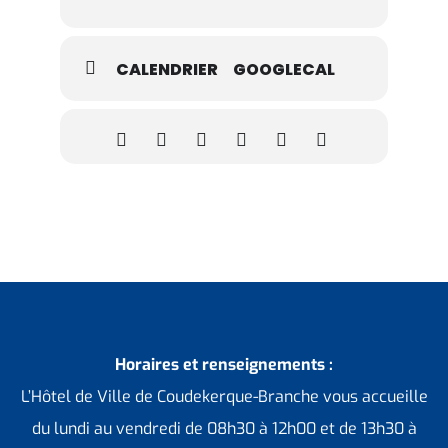
Envoyez jusqu’à 5 photos prises via le
CALENDRIER
GOOGLECAL
formulaire en ligne :
https://www.ville-
coudekerque-branche.fr/inscription-au-
concours-regart-sur-ta-ville/
Vous avez jusqu’au 31 octobre 2026 pour
participer !
Horaires et renseignements :
L’Hôtel de Ville de Coudekerque-Branche vous accueille
du lundi au vendredi de 08h30 à 12h00 et de 13h30 à