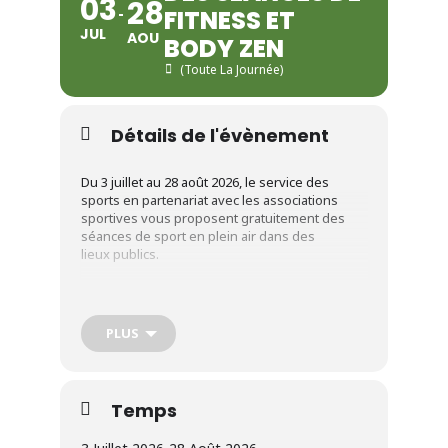
03
28
FITNESS ET
JUL
AOU
BODY ZEN
(Toute La Journée)
Détails de l'évènement
Du 3 juillet au 28 août 2026, le service des
sports en partenariat avec les associations
sportives vous proposent gratuitement des
séances de sport en plein air dans des
lieux publics.
Rendez-vous sur place avec un tapis de sol ou
une serviette de bain, et une bouteille d’eau.
PLUS
Fitness de 18h30 à 19h30
Temps