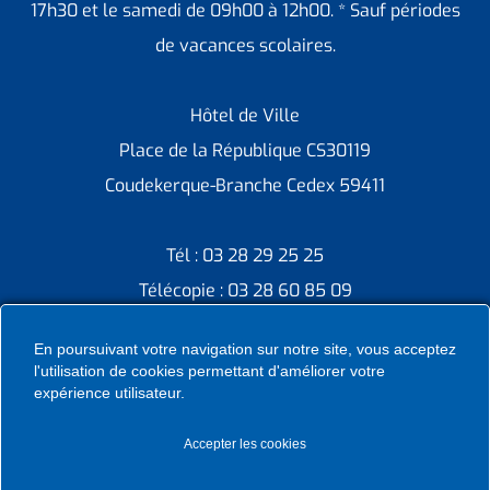
17h30 et le samedi de 09h00 à 12h00. * Sauf périodes
de vacances scolaires.
Hôtel de Ville
Place de la République CS30119
Coudekerque-Branche Cedex 59411
Tél : 03 28 29 25 25
Télécopie : 03 28 60 85 09
En poursuivant votre navigation sur notre site, vous acceptez
l'utilisation de cookies permettant d'améliorer votre
expérience utilisateur.
Accepter les cookies
Ville de Coudekerque-Branche – Tous droits réservés ©
2026 I
Mentions légales
I
Protection vie privée
I
Déclaration