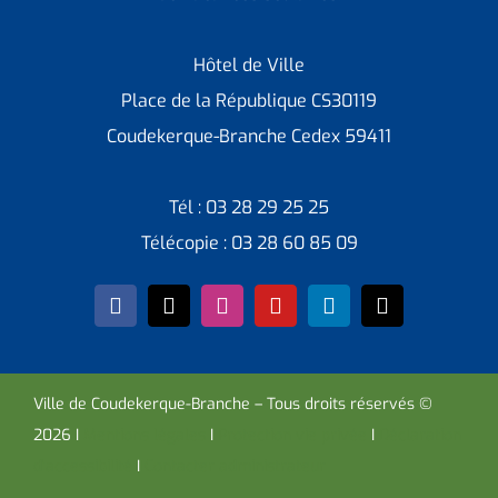
Hôtel de Ville
Place de la République CS30119
Coudekerque-Branche Cedex 59411
Tél : 03 28 29 25 25
Télécopie : 03 28 60 85 09
Ville de Coudekerque-Branche – Tous droits réservés ©
2026 I
Mentions légales
I
Protection vie privée
I
Déclaration
d’accessibilité
I
Contacter administrateur