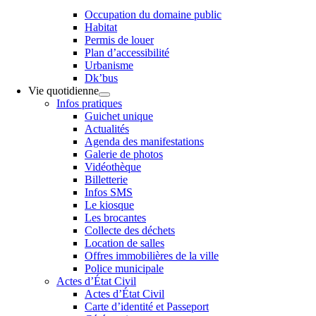
Occupation du domaine public
Habitat
Permis de louer
Plan d’accessibilité
Urbanisme
Dk’bus
Vie quotidienne
Infos pratiques
Guichet unique
Actualités
Agenda des manifestations
Galerie de photos
Vidéothèque
Billetterie
Infos SMS
Le kiosque
Les brocantes
Collecte des déchets
Location de salles
Offres immobilières de la ville
Police municipale
Actes d’État Civil
Actes d’État Civil
Carte d’identité et Passeport