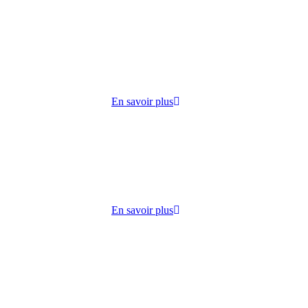
cueille
 lundi
ie,
En savoir plus
dico-
s
lisation
En savoir plus