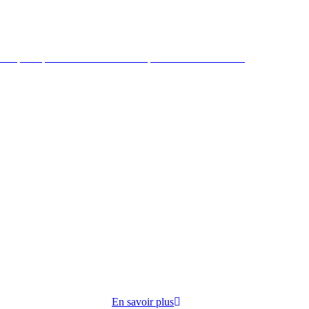
 République mène des actions de préventions et sociales
ire par
cuisine
opose
En savoir plus