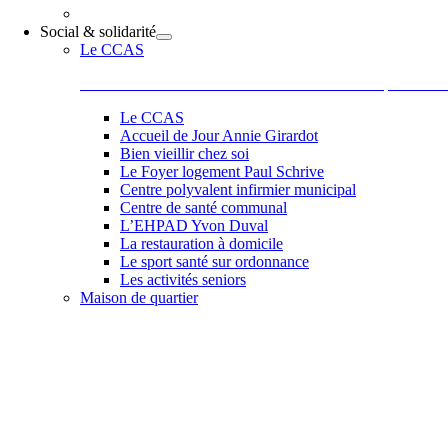
Social & solidarité
Le CCAS
Le Centre Communal d’Action Sociale situé 44 place de la
Le CCAS
Accueil de Jour Annie Girardot
Bien vieillir chez soi
Le Foyer logement Paul Schrive
Centre polyvalent infirmier municipal
Centre de santé communal
L’EHPAD Yvon Duval
La restauration à domicile
Le sport santé sur ordonnance
Les activités seniors
Maison de quartier
Belle et accueillante, la maison de quartier saura vous sédu
les activités comme des ateliers informatiques, les ateliers 
de Paul, Scrapbooking, langue des signes qu’elle vous pr
et la bonne humeur de son équipe et de ses adhérents.