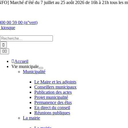
Skip
NFO] Marché d’été du 7 juillet au 25 août 2026 de 16h à 21h tous les ma
to
content
800 00 59 00 (n°vert)
 kiosque
Chercher
:
Toggle
Navigation
Accueil
Vie municipale
Municipalité
Le Maire et les adjoints
Conseillers municipaux
Publication des actes
Projet municipalité
Permanence des élus
En direct du conseil
Réunions publiques
La mairie