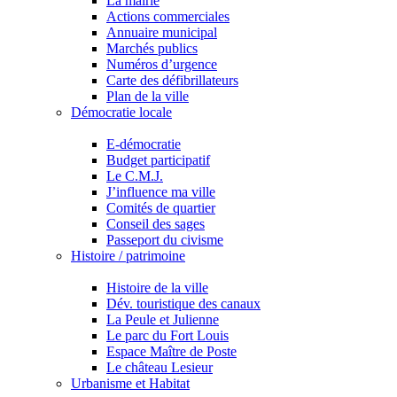
La mairie
Actions commerciales
Annuaire municipal
Marchés publics
Numéros d’urgence
Carte des défibrillateurs
Plan de la ville
Démocratie locale
E-démocratie
Budget participatif
Le C.M.J.
J’influence ma ville
Comités de quartier
Conseil des sages
Passeport du civisme
Histoire / patrimoine
Histoire de la ville
Dév. touristique des canaux
La Peule et Julienne
Le parc du Fort Louis
Espace Maître de Poste
Le château Lesieur
Urbanisme et Habitat