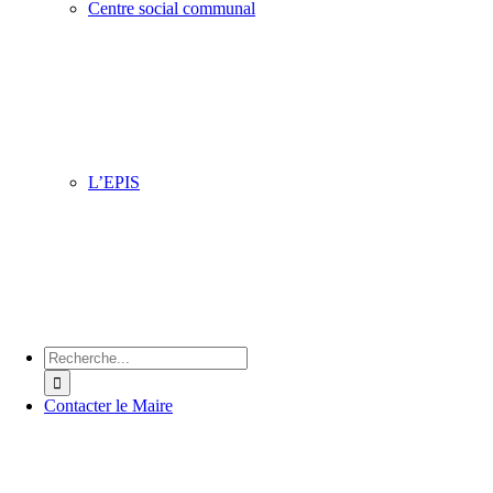
Centre social communal
Située dans le quartier du Petit Steendam, l’équipe vous ac
pour faire de nombreuses activités pour toute la famille du
au vendredi : ateliers informatiques, ateliers créatifs, broder
cuisine, karaoké, belote, accompagnement scolaire.
L’EPIS
Cet espace accueille toutes les associations à caractère mé
social qui y assurent des permanences, conférences, atelier
divers. Son objectif principal est l’information et la sensibi
du public sur les différents domaines de la santé en ville.
Chercher
:
Contacter le Maire