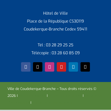
Hôtel de Ville
Place de la République CS30119
Coudekerque-Branche Cedex 59411
Tél : 03 28 29 25 25
Télécopie : 03 28 60 85 09
Ville de Coudekerque-Branche – Tous droits réservés ©
2026 I
Mentions légales
I
Protection vie privée
I
Déclaration
d’accessibilité
I
Contacter administrateur