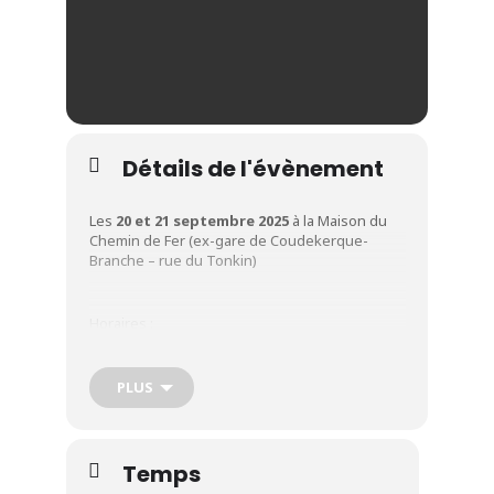
Détails de l'évènement
Les
20 et 21 septembre 2025
à la Maison du
Chemin de Fer (ex-gare de Coudekerque-
Branche – rue du Tonkin)
Horaires :
PLUS
Samedi de 14h à 18h
Temps
Dimanche de 10h à 12h et de 14h30 à 17h