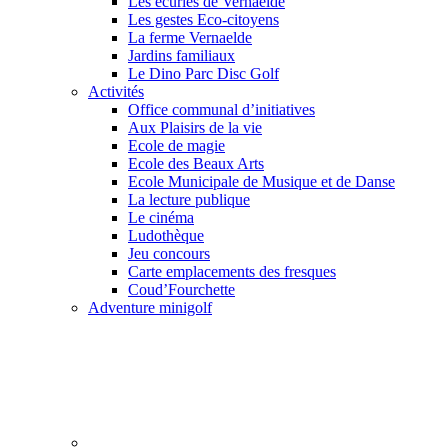
Les écuries de Vernaelde
Les gestes Eco-citoyens
La ferme Vernaelde
Jardins familiaux
Le Dino Parc Disc Golf
Activités
Office communal d’initiatives
Aux Plaisirs de la vie
Ecole de magie
Ecole des Beaux Arts
Ecole Municipale de Musique et de Danse
La lecture publique
Le cinéma
Ludothèque
Jeu concours
Carte emplacements des fresques
Coud’Fourchette
Adventure minigolf