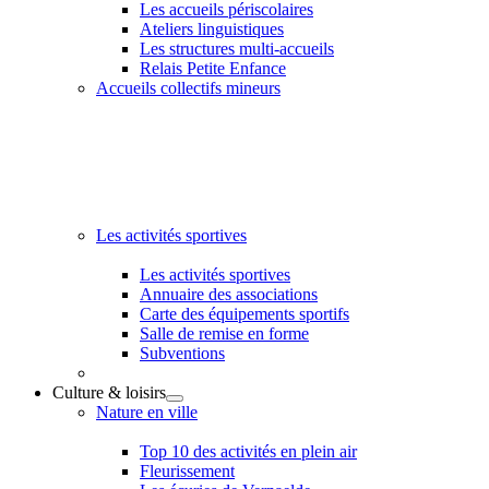
Les accueils périscolaires
Ateliers linguistiques
Les structures multi-accueils
Relais Petite Enfance
Accueils collectifs mineurs
Les activités sportives
Les activités sportives
Annuaire des associations
Carte des équipements sportifs
Salle de remise en forme
Subventions
Culture & loisirs
Nature en ville
Top 10 des activités en plein air
Fleurissement