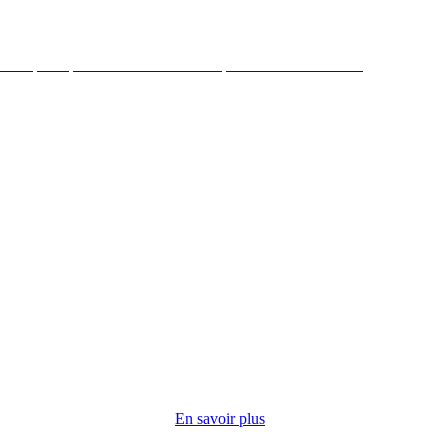
a République mène des actions de préventions et sociales
duire par
 cuisine
ropose
En savoir plus