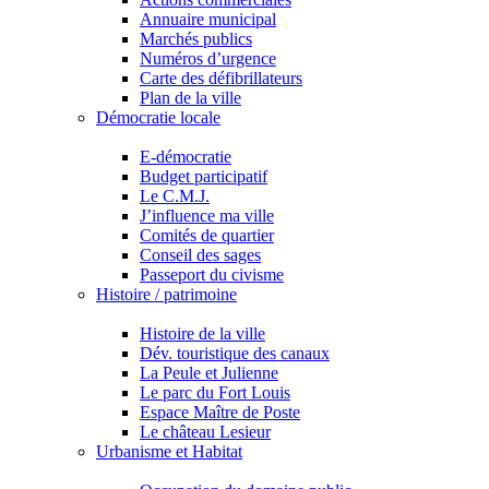
Annuaire municipal
Marchés publics
Numéros d’urgence
Carte des défibrillateurs
Plan de la ville
Démocratie locale
E-démocratie
Budget participatif
Le C.M.J.
J’influence ma ville
Comités de quartier
Conseil des sages
Passeport du civisme
Histoire / patrimoine
Histoire de la ville
Dév. touristique des canaux
La Peule et Julienne
Le parc du Fort Louis
Espace Maître de Poste
Le château Lesieur
Urbanisme et Habitat