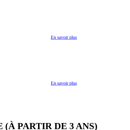
ccueille
u lundi
erie,
En savoir plus
édico-
ers
ilisation
En savoir plus
(À PARTIR DE 3 ANS)