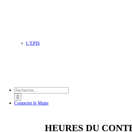
Située dans le quartier du Petit Steendam, l’équipe vous a
pour faire de nombreuses activités pour toute la famille d
au vendredi : ateliers informatiques, ateliers créatifs, brod
cuisine, karaoké, belote, accompagnement scolaire.
L’EPIS
Cet espace accueille toutes les associations à caractère m
social qui y assurent des permanences, conférences, ateli
divers. Son objectif principal est l’information et la sensib
du public sur les différents domaines de la santé en ville.
Chercher
:
Contacter le Maire
HEURES DU CONTE 