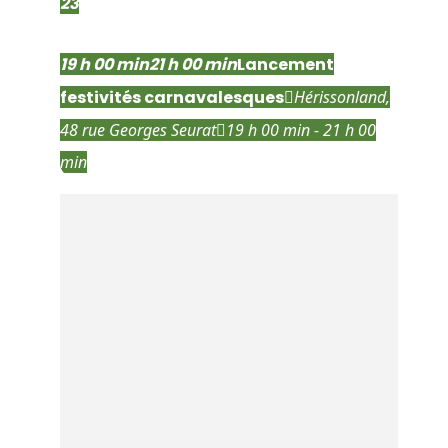
23
jan
19 h 00 min
21 h 00 min
Lancement
festivités carnavalesques
Hérissonland
,
48 rue Georges Seurat
19 h 00 min - 21 h 00
min