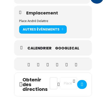
Emplacement
Place André Delattre
AUTRES ÉVÉNEMENTS
CALENDRIER
GOOGLECAL
Obtenir
Address - Le cirque Zavatta revient c
Destination Address - Le cirqu
des
directions