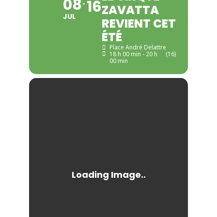
08
16
ZAVATTA
JUL
REVIENT CET
ÉTÉ
Place André Delattre
18 h 00 min - 20 h
(16)
00 min