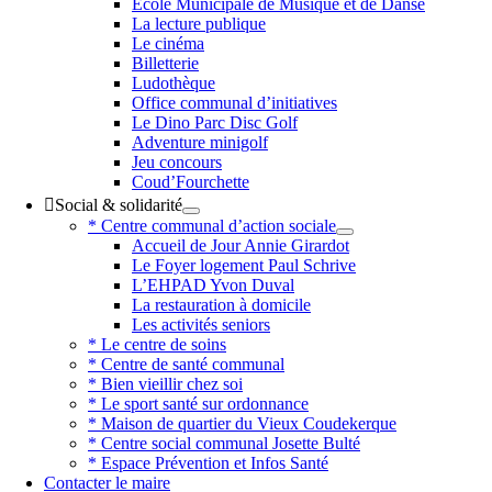
Ecole Municipale de Musique et de Danse
La lecture publique
Le cinéma
Billetterie
Ludothèque
Office communal d’initiatives
Le Dino Parc Disc Golf
Adventure minigolf
Jeu concours
Coud’Fourchette
Social & solidarité
* Centre communal d’action sociale
Accueil de Jour Annie Girardot
Le Foyer logement Paul Schrive
L’EHPAD Yvon Duval
La restauration à domicile
Les activités seniors
* Le centre de soins
* Centre de santé communal
* Bien vieillir chez soi
* Le sport santé sur ordonnance
* Maison de quartier du Vieux Coudekerque
* Centre social communal Josette Bulté
* Espace Prévention et Infos Santé
Contacter le maire