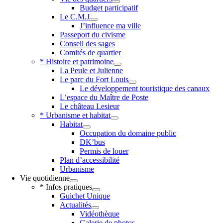
Budget participatif
Le C.M.J
J’influence ma ville
Passeport du civisme
Conseil des sages
Comités de quartier
* Histoire et patrimoine
La Peule et Julienne
Le parc du Fort Louis
Le développement touristique des canaux
L’espace du Maître de Poste
Le château Lesieur
* Urbanisme et habitat
Habitat
Occupation du domaine public
DK’bus
Permis de louer
Plan d’accessibilité
Urbanisme
Vie quotidienne
* Infos pratiques
Guichet Unique
Actualités
Vidéothèque
Galerie de photos