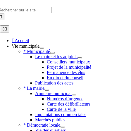
Skip
to
hercher
content
Toggle
Navigation
Accueil
Vie municipale
* Municipalité
Le maire et les adjoints
Conseillers municipaux
Projet de la municipalité
Permanence des élus
En direct du conseil
Publication des actes
* La mairie
Annuaire municipal
Numéros d’urgence
Carte des défibrillateurs
Carte de la ville
Implantations commerciales
Marchés publics
* Démocratie locale
Vie des quartiers