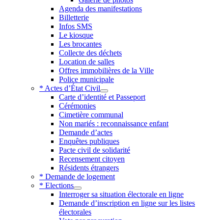
Agenda des manifestations
Billetterie
Infos SMS
Le kiosque
Les brocantes
Collecte des déchets
Location de salles
Offres immobilières de la Ville
Police municipale
* Actes d’État Civil
Carte d’identité et Passeport
Cérémonies
Cimetière communal
Non mariés : reconnaissance enfant
Demande d’actes
Enquêtes publiques
Pacte civil de solidarité
Recensement citoyen
Résidents étrangers
* Demande de logement
* Elections
Interroger sa situation électorale en ligne
Demande d’inscription en ligne sur les listes
électorales