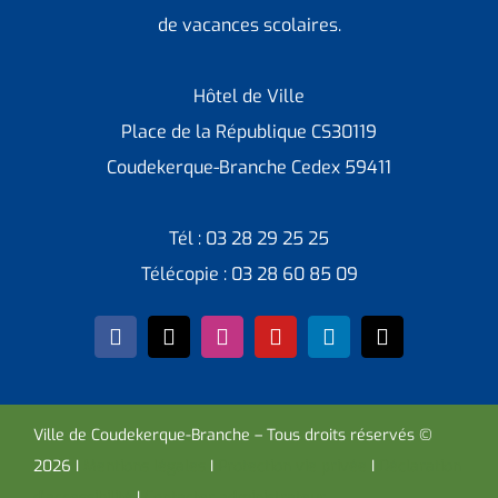
de vacances scolaires.
Hôtel de Ville
Place de la République CS30119
Coudekerque-Branche Cedex 59411
Tél : 03 28 29 25 25
Télécopie : 03 28 60 85 09
Ville de Coudekerque-Branche – Tous droits réservés ©
2026 I
Mentions légales
I
Protection vie privée
I
Déclaration
d’accessibilité
I
Contacter administrateur