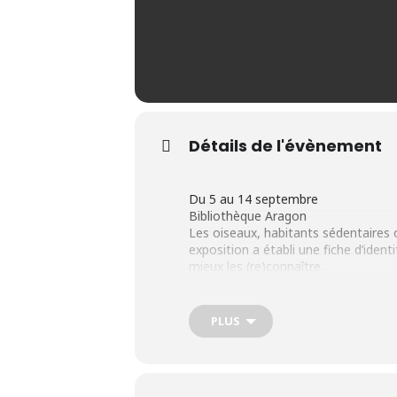
Détails de l'évènement
Du 5 au 14 septembre
Bibliothèque Aragon
Les oiseaux, habitants sédentaires 
exposition a établi une fiche d’iden
mieux les (re)connaître.
ENTRÉE GRATUITE À NE PAS MAN
PLUS