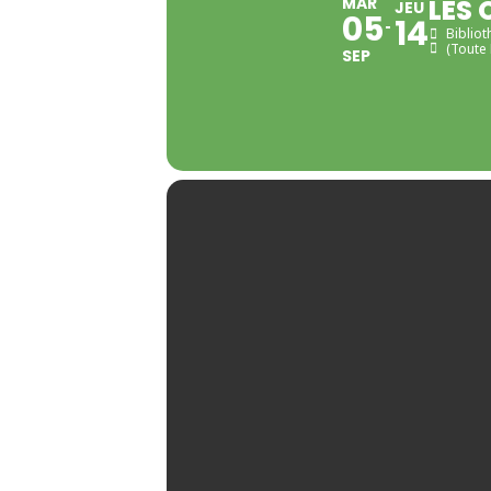
MAR
LES 
JEU
05
14
Biblio
(Toute 
SEP