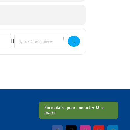
Destination Address - Les oiseaux de nos jardins []
Formulaire pour contacter M. le
maire