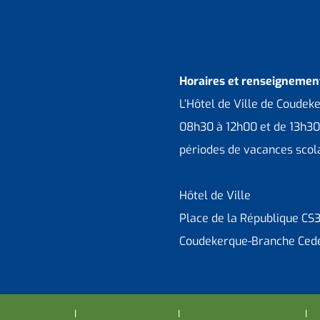
Horaires et renseignement
L’Hôtel de Ville de Coudek
08h30 à 12h00 et de 13h30
périodes de vacances scola
Hôtel de Ville
Place de la République CS
Coudekerque-Branche Ced
entions légales
I
Protection vie privée
I
Déclaration d’accessibilité
I
Co