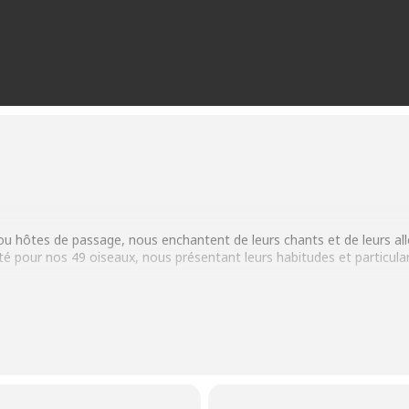
ou hôtes de passage, nous enchantent de leurs chants et de leurs all
tité pour nos 49 oiseaux, nous présentant leurs habitudes et particul
QUER