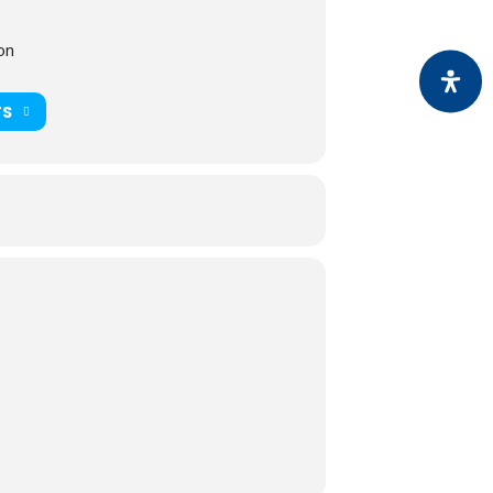
on
TS