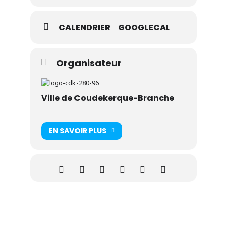
CALENDRIER
GOOGLECAL
Tarifs :
Coudekerquois : 10€ adultes / 5€ enfants
jusqu’à 16 ans
Extérieurs : 25€ adultes / 5€ enfants jusqu’à 16
Organisateur
ans
Billetterie ouverte à partir du 30 septembre
2022
Ville de Coudekerque-Branche
Renseignements : 03 28 51 45 82
EN SAVOIR PLUS