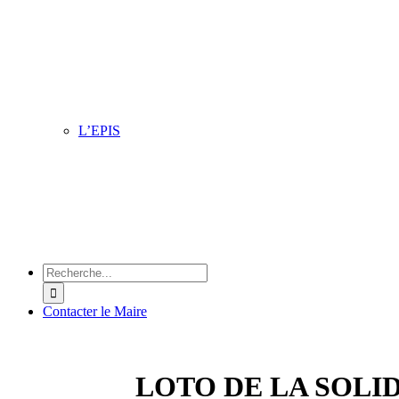
Située dans le quartier du Petit Steendam, l’équipe vous a
pour faire de nombreuses activités pour toute la famille d
au vendredi : ateliers informatiques, ateliers créatifs, brod
cuisine, karaoké, belote, accompagnement scolaire.
L’EPIS
Cet espace accueille toutes les associations à caractère m
social qui y assurent des permanences, conférences, ateli
divers. Son objectif principal est l’information et la sensib
du public sur les différents domaines de la santé en ville.
Chercher
:
Contacter le Maire
LOTO DE LA SOLI