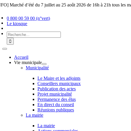
Skip
NFO] Marché d’été du 7 juillet au 25 août 2026 de 16h à 21h tous les ma
to
content
0 800 00 59 00 (n°vert)
Le kiosque
Chercher
:
Toggle
Navigation
Accueil
Vie municipale
Municipalité
Le Maire et les adjoints
Conseillers municipaux
Publication des actes
Projet municipalité
Permanence des élus
En direct du conseil
Réunions publiques
La mairie
La mairie
Actions commerciales