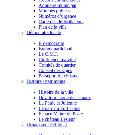
Annuaire municipal
Marchés publics
Numéros d’urgence
Carte des défibrillateurs
Plan de la ville
Démocratie locale
E-démocratie
Budget participatif
Le C.M.J.
J’influence ma ville
Comités de quartier
Conseil des sages
Passeport du civisme
Histoire / patrimoine
Histoire de la ville
Dév. touristique des canaux
La Peule et Julienne
Le parc du Fort Louis
Espace Maître de Poste
Le château Lesieur
Urbanisme et Habitat