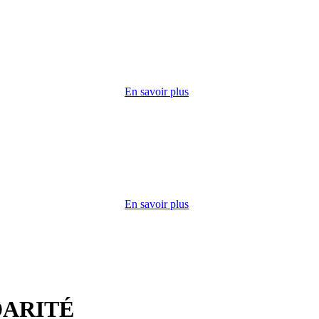
ccueille
u lundi
erie,
En savoir plus
édico-
ers
ilisation
En savoir plus
DARITÉ