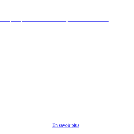
a République mène des actions de préventions et sociales
duire par
 cuisine
ropose
En savoir plus