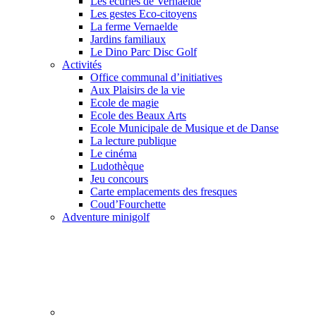
Les écuries de Vernaelde
Les gestes Eco-citoyens
La ferme Vernaelde
Jardins familiaux
Le Dino Parc Disc Golf
Activités
Office communal d’initiatives
Aux Plaisirs de la vie
Ecole de magie
Ecole des Beaux Arts
Ecole Municipale de Musique et de Danse
La lecture publique
Le cinéma
Ludothèque
Jeu concours
Carte emplacements des fresques
Coud’Fourchette
Adventure minigolf