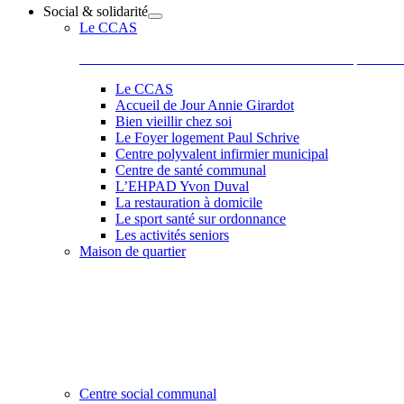
Social & solidarité
Le CCAS
Le Centre Communal d’Action Sociale situé 44 place de l
Le CCAS
Accueil de Jour Annie Girardot
Bien vieillir chez soi
Le Foyer logement Paul Schrive
Centre polyvalent infirmier municipal
Centre de santé communal
L’EHPAD Yvon Duval
La restauration à domicile
Le sport santé sur ordonnance
Les activités seniors
Maison de quartier
Belle et accueillante, la maison de quartier saura vous sé
les activités comme des ateliers informatiques, les ateliers
de Paul, Scrapbooking, langue des signes qu’elle vous p
et la bonne humeur de son équipe et de ses adhérents.
Centre social communal