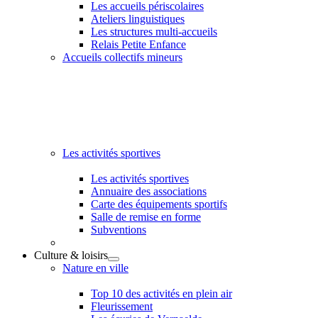
Les accueils périscolaires
Ateliers linguistiques
Les structures multi-accueils
Relais Petite Enfance
Accueils collectifs mineurs
Les activités sportives
Les activités sportives
Annuaire des associations
Carte des équipements sportifs
Salle de remise en forme
Subventions
Culture & loisirs
Nature en ville
Top 10 des activités en plein air
Fleurissement