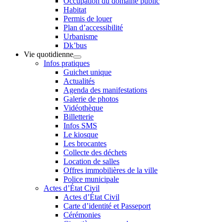
Occupation du domaine public
Habitat
Permis de louer
Plan d’accessibilité
Urbanisme
Dk’bus
Vie quotidienne
Infos pratiques
Guichet unique
Actualités
Agenda des manifestations
Galerie de photos
Vidéothèque
Billetterie
Infos SMS
Le kiosque
Les brocantes
Collecte des déchets
Location de salles
Offres immobilières de la ville
Police municipale
Actes d’État Civil
Actes d’État Civil
Carte d’identité et Passeport
Cérémonies