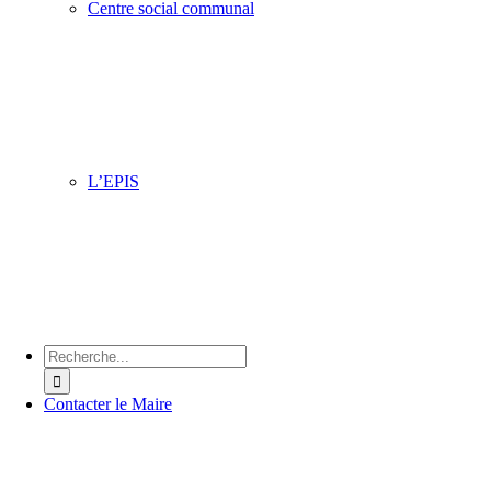
Centre social communal
Située dans le quartier du Petit Steendam, l’équipe vous ac
pour faire de nombreuses activités pour toute la famille du
au vendredi : ateliers informatiques, ateliers créatifs, broder
cuisine, karaoké, belote, accompagnement scolaire.
L’EPIS
Cet espace accueille toutes les associations à caractère mé
social qui y assurent des permanences, conférences, atelier
divers. Son objectif principal est l’information et la sensibi
du public sur les différents domaines de la santé en ville.
Chercher
:
Contacter le Maire