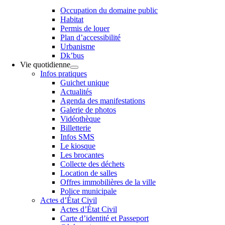
Occupation du domaine public
Habitat
Permis de louer
Plan d’accessibilité
Urbanisme
Dk’bus
Vie quotidienne
Infos pratiques
Guichet unique
Actualités
Agenda des manifestations
Galerie de photos
Vidéothèque
Billetterie
Infos SMS
Le kiosque
Les brocantes
Collecte des déchets
Location de salles
Offres immobilières de la ville
Police municipale
Actes d’État Civil
Actes d’État Civil
Carte d’identité et Passeport