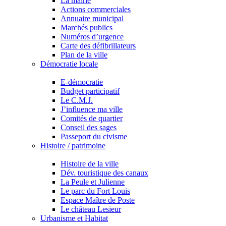
La mairie
Actions commerciales
Annuaire municipal
Marchés publics
Numéros d’urgence
Carte des défibrillateurs
Plan de la ville
Démocratie locale
E-démocratie
Budget participatif
Le C.M.J.
J’influence ma ville
Comités de quartier
Conseil des sages
Passeport du civisme
Histoire / patrimoine
Histoire de la ville
Dév. touristique des canaux
La Peule et Julienne
Le parc du Fort Louis
Espace Maître de Poste
Le château Lesieur
Urbanisme et Habitat