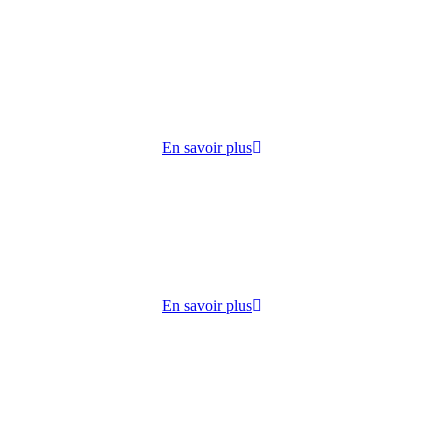
cueille
 lundi
ie,
En savoir plus
dico-
s
lisation
En savoir plus