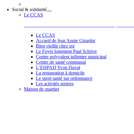
Social & solidarité
Le CCAS
Le Centre Communal d’Action Sociale situé 44 place de la
Le CCAS
Accueil de Jour Annie Girardot
Bien vieillir chez soi
Le Foyer logement Paul Schrive
Centre polyvalent infirmier municipal
Centre de santé communal
L’EHPAD Yvon Duval
La restauration à domicile
Le sport santé sur ordonnance
Les activités seniors
Maison de quartier
Belle et accueillante, la maison de quartier saura vous sédu
les activités comme des ateliers informatiques, les ateliers 
de Paul, Scrapbooking, langue des signes qu’elle vous pr
et la bonne humeur de son équipe et de ses adhérents.