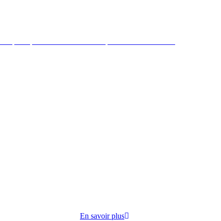
 République mène des actions de préventions et sociales
ire par
cuisine
opose
En savoir plus