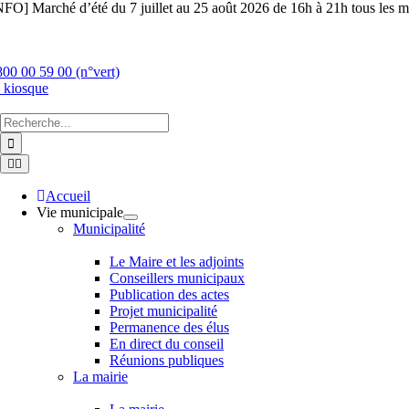
Skip
NFO] Marché d’été du 7 juillet au 25 août 2026 de 16h à 21h tous les ma
to
content
800 00 59 00 (n°vert)
 kiosque
Chercher
:
Toggle
Navigation
Accueil
Vie municipale
Municipalité
Le Maire et les adjoints
Conseillers municipaux
Publication des actes
Projet municipalité
Permanence des élus
En direct du conseil
Réunions publiques
La mairie