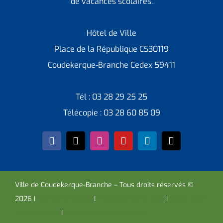
de vacances scolaires.
Hôtel de Ville
Place de la République CS30119
Coudekerque-Branche Cedex 59411
Tél : 03 28 29 25 25
Télécopie : 03 28 60 85 09
Ville de Coudekerque-Branche – Tous droits réservés ©
2026 I
Mentions légales
I
Protection vie privée
I
Déclaration
d’accessibilité
I
Contacter administrateur