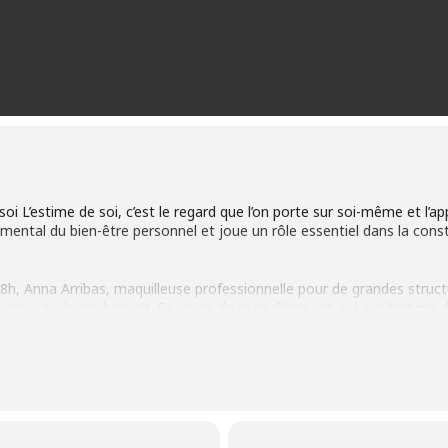
soi L’estime de soi, c’est le regard que l’on porte sur soi-même et l’app
ndamental du bien-être personnel et joue un rôle essentiel dans la con
8h, Anna Arribas, maquilleuse professionnelle pour de grandes struc
 ceux qui le souhaitent. Ce cours de maquillage est axé sur l’estime de
ue pour vous aider à vous réapproprier votre image. Un polaroid p
maquillage. Une opération financée par le Cottage, dans le cadre de la
erque-Branche.
obre au centre social Josette Bulté  03 28 63 01 90