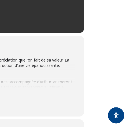
réciation que l’on fait de sa valeur. La
struction d’une vie épanouissante.
tures, accompagnée d’Arthur, animeront
 soi ; vous apprendrez à utiliser le
ermettra aux candidats de garder une
 politique de la ville en Quartier