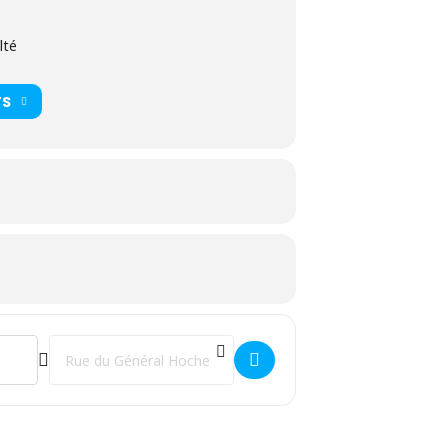
lté
TS
Destination Address - Opération "La bonne mine" []