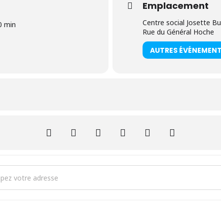
Emplacement
Centre social Josette Bu
0 min
Rue du Général Hoche
AUTRES ÉVÉNEMEN
ess - Opération "La bonne mine" []