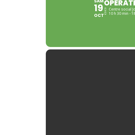
SAM
OPÉRATI
19
Centre social J
10 h 30 min - 1
OCT