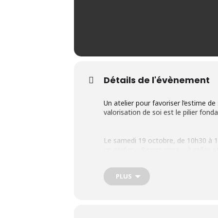
Détails de l'évènement
Un atelier pour favoriser l’estime de 
valorisation de soi est le pilier fo
Le samedi 19 octobre, de 10h30 à 1
un atelier « Bonne mine » à celles et
maquillage comme moyen thérapeutiq
photo instantanée avant et après le 
PLUS
Prioritaire, avec la Ville de Coudek
Inscriptions à partir du lundi 6 oct