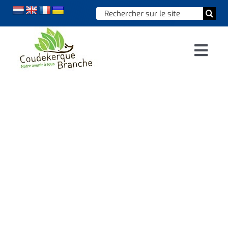
Skip
Chercher
to
:
content
Togg
Navi
Accueil
Vie municipale
Vie quotidienne
PERMANENCE DE
Enfance, jeunesse & sports
LAURENT
Culture et loisirs
VANRECHEM
Social & solidarité