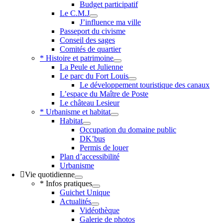
Budget participatif
Le C.M.J
J’influence ma ville
Passeport du civisme
Conseil des sages
Comités de quartier
* Histoire et patrimoine
La Peule et Julienne
Le parc du Fort Louis
Le développement touristique des canaux
L’espace du Maître de Poste
Le château Lesieur
* Urbanisme et habitat
Habitat
Occupation du domaine public
DK’bus
Permis de louer
Plan d’accessibilité
Urbanisme
Vie quotidienne
* Infos pratiques
Guichet Unique
Actualités
Vidéothèque
Galerie de photos