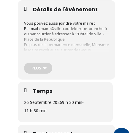
Détails de l'évènement
Vous pouvez aussi joindre votre maire :
Par mail :
maire@ville-coudekerque-branche.fr
ou par courrier à adresser à : l’Hôtel de Ville –
Place de la République
En plus de la permanence mensuelle, Monsieur
le Maire reçoit aussi sur rendez-vous.
Contactez le secrétariat au 03 28 29 25 29.
PLUS
Temps
26 Septembre 2026
9 h 30 min
-
11 h 30 min