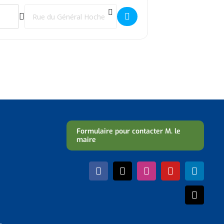
Destination Address - Permanence de Patricia Lescieux []
Formulaire pour contacter M. le
maire