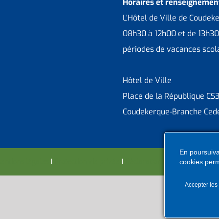
Horaires et renseignement
L’Hôtel de Ville de Coudek
08h30 à 12h00 et de 13h30
périodes de vacances scola
Hôtel de Ville
Place de la République CS
Coudekerque-Branche Ced
En poursuivan
entions légales
I
Protection vie privée
I
Déclaration d’accessibilité
I
Co
cookies perm
Accepter les