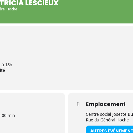
TRICIA LESCIEUX
éral Hoche
 à 18h
lté
Emplacement
Centre social Josette Bu
h 00 min
Rue du Général Hoche
AUTRES ÉVÉNEMEN