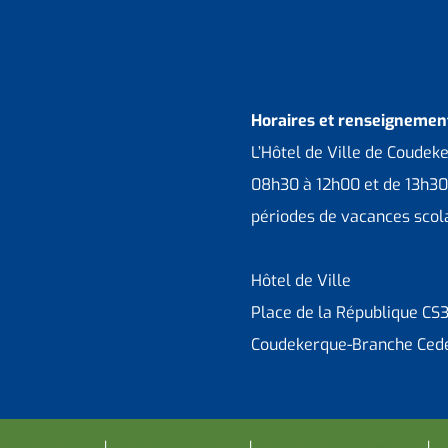
Horaires et renseignement
L’Hôtel de Ville de Coudek
08h30 à 12h00 et de 13h30
périodes de vacances scola
Hôtel de Ville
Place de la République CS
Coudekerque-Branche Ced
entions légales
I
Protection vie privée
I
Déclaration d’accessibilité
I
Co