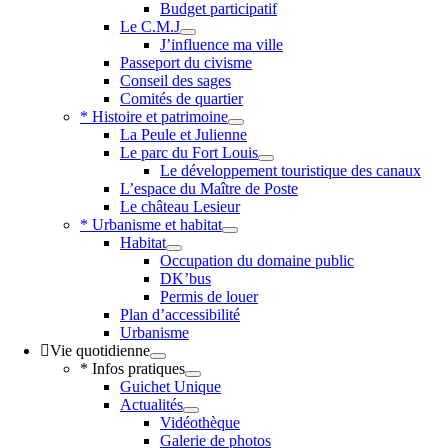
Budget participatif
Le C.M.J
J’influence ma ville
Passeport du civisme
Conseil des sages
Comités de quartier
* Histoire et patrimoine
La Peule et Julienne
Le parc du Fort Louis
Le développement touristique des canaux
L’espace du Maître de Poste
Le château Lesieur
* Urbanisme et habitat
Habitat
Occupation du domaine public
DK’bus
Permis de louer
Plan d’accessibilité
Urbanisme
Vie quotidienne
* Infos pratiques
Guichet Unique
Actualités
Vidéothèque
Galerie de photos