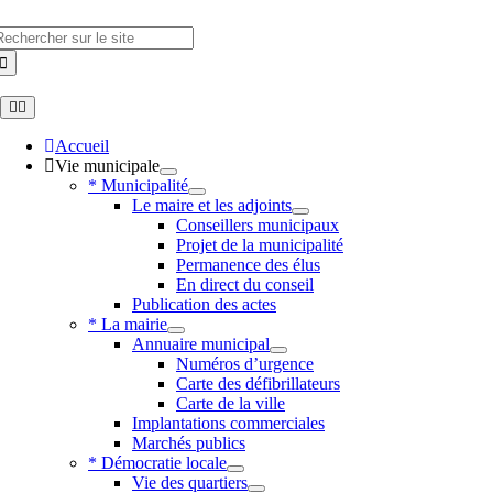
Skip
to
hercher
content
Toggle
Navigation
Accueil
Vie municipale
* Municipalité
Le maire et les adjoints
Conseillers municipaux
Projet de la municipalité
Permanence des élus
En direct du conseil
Publication des actes
* La mairie
Annuaire municipal
Numéros d’urgence
Carte des défibrillateurs
Carte de la ville
Implantations commerciales
Marchés publics
* Démocratie locale
Vie des quartiers