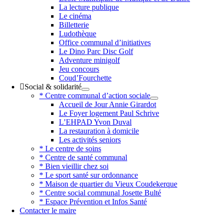
La lecture publique
Le cinéma
Billetterie
Ludothèque
Office communal d’initiatives
Le Dino Parc Disc Golf
Adventure minigolf
Jeu concours
Coud’Fourchette
Social & solidarité
* Centre communal d’action sociale
Accueil de Jour Annie Girardot
Le Foyer logement Paul Schrive
L’EHPAD Yvon Duval
La restauration à domicile
Les activités seniors
* Le centre de soins
* Centre de santé communal
* Bien vieillir chez soi
* Le sport santé sur ordonnance
* Maison de quartier du Vieux Coudekerque
* Centre social communal Josette Bulté
* Espace Prévention et Infos Santé
Contacter le maire