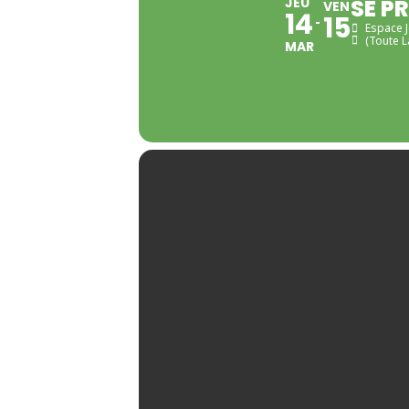
JEU
SE P
VEN
14
15
Espace J
(Toute L
MAR