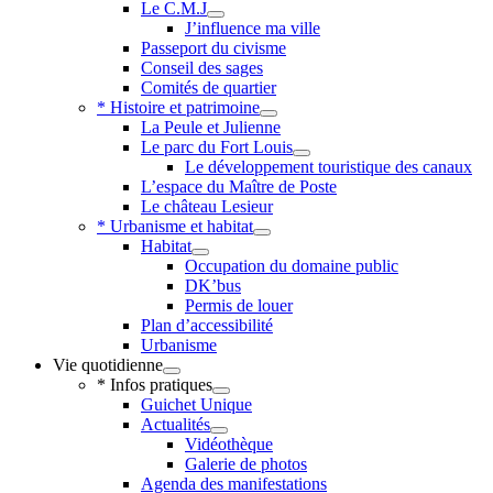
Le C.M.J
J’influence ma ville
Passeport du civisme
Conseil des sages
Comités de quartier
* Histoire et patrimoine
La Peule et Julienne
Le parc du Fort Louis
Le développement touristique des canaux
L’espace du Maître de Poste
Le château Lesieur
* Urbanisme et habitat
Habitat
Occupation du domaine public
DK’bus
Permis de louer
Plan d’accessibilité
Urbanisme
Vie quotidienne
* Infos pratiques
Guichet Unique
Actualités
Vidéothèque
Galerie de photos
Agenda des manifestations