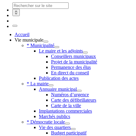
Skip
Chercher
to
:
content
Toggle
Navigation
Accueil
Vie municipale
* Municipalité
Le maire et les adjoints
Conseillers municipaux
Projet de la municipalité
Permanence des élus
En direct du conseil
Publication des actes
* La mairie
Annuaire municipal
Numéros d’urgence
Carte des défibrillateurs
Carte de la ville
Implantations commerciales
Marchés publics
* Démocratie locale
Vie des quartiers
Budget participatif