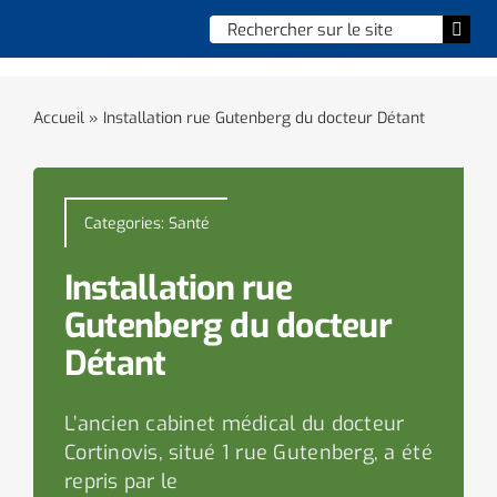
Skip
Chercher
Togg
to
:
Navi
content
Accueil
Accueil
»
Installation rue Gutenberg du docteur Détant
Vie municipale
Vie quotidienne
Categories:
Santé
Enfance, jeunesse & sports
Installation rue
Gutenberg du docteur
Culture et loisirs
Détant
Social & solidarité
L’ancien cabinet médical du docteur
Cortinovis, situé 1 rue Gutenberg, a été
Contacter le maire
repris par le