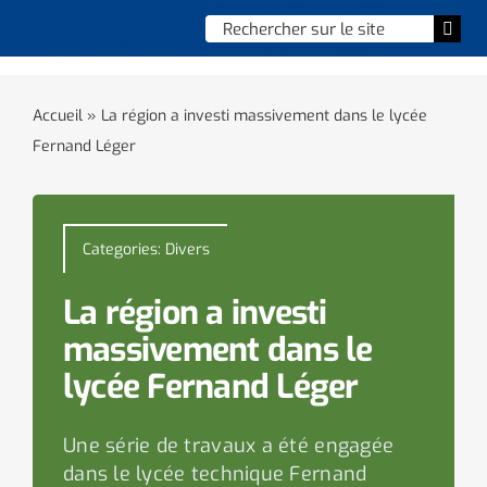
Skip
Chercher
Togg
to
:
Navi
content
Accueil
Accueil
»
La région a investi massivement dans le lycée
Fernand Léger
Vie municipale
Vie quotidienne
Categories:
Divers
Enfance, jeunesse & sports
La région a investi
Culture et loisirs
massivement dans le
lycée Fernand Léger
Social & solidarité
Une série de travaux a été engagée
Contacter le maire
dans le lycée technique Fernand